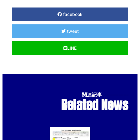
facebook
tweet
LINE
関連記事
--------------
Related News