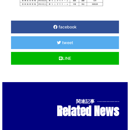
facebook
tweet
LINE
関連記事
--------------
Related News