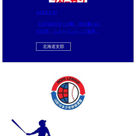
2024.3.31
【3月30日準々決勝、準決勝の試
合結果 スターゼンカップ春季全
国大会】中学部は生駒ボーイズと
春日部ボーイズ、小学部は東京世
北海道支部
田谷ボーイズと黄城ボーイズが決
勝進出！！