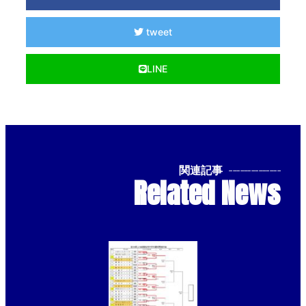
tweet
LINE
関連記事
--------------
Related News