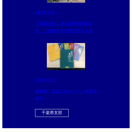
2023.5.13
【5/13結果】第3回関東新聞販
売 上信越中学生硬式野球大会
2024.12.11
縮刷版「栄光に向かって」絶賛発
売中
千葉県支部