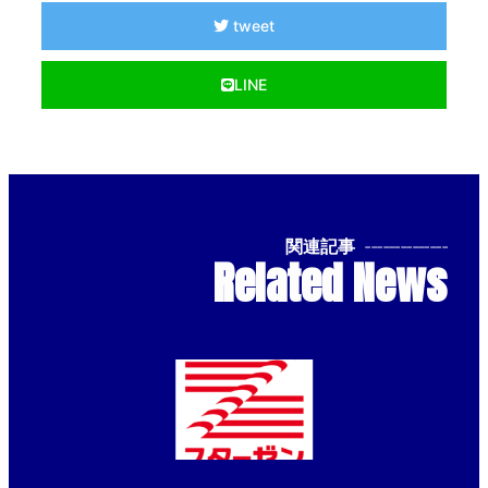
tweet
LINE
関連記事
--------------
Related News