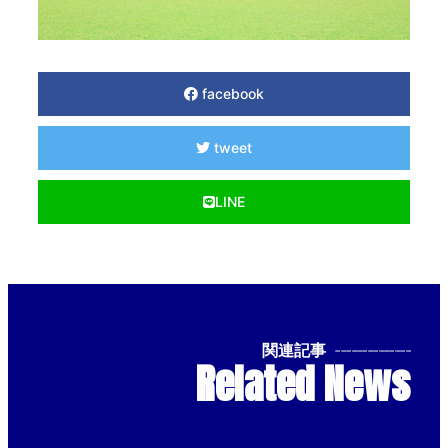
facebook
tweet
LINE
関連記事
--------------
Related News