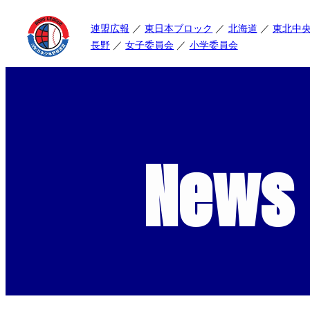
連盟広報
東日本ブロック
北海道
東北中
長野
女子委員会
小学委員会
News