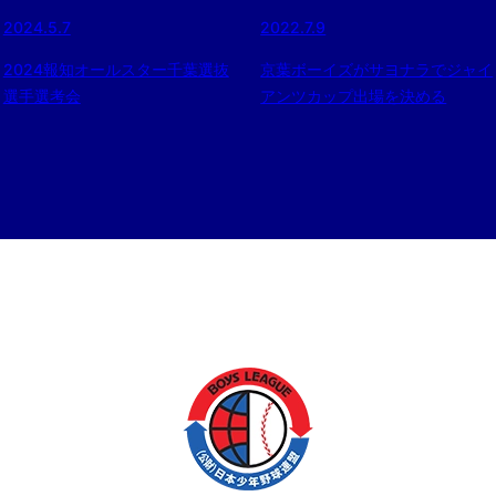
2024.5.7
2022.7.9
2024報知オールスター千葉選抜
京葉ボーイズがサヨナラでジャイ
選手選考会
アンツカップ出場を決める