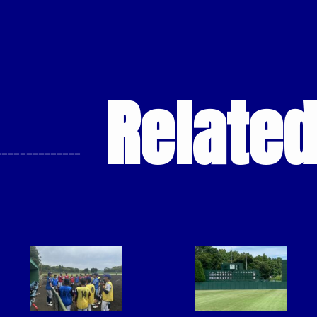
Relate
--------------