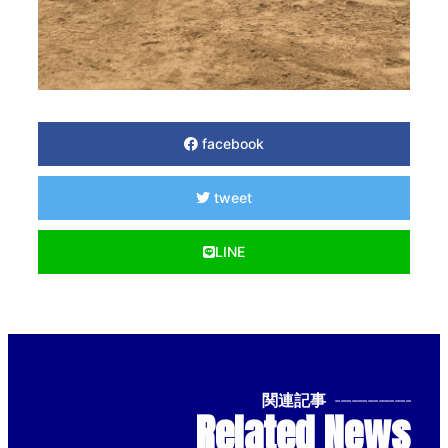
facebook
tweet
LINE
関連記事
--------------
Related News