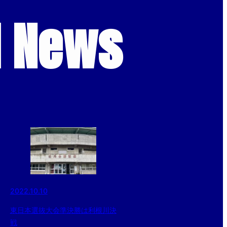
d News
2022.10.10
東日本選抜大会準決勝は利根川決
戦