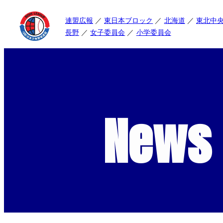
連盟広報
東日本ブロック
北海道
東北中
長野
女子委員会
小学委員会
News