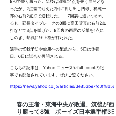
8-6で競り勝った。筑後は3回に4点を失う展開とな
ったが、2点差で迎えた7回に押し出し四球、梯純一
郎の右前2点打で逆転した。 7回裏に追いつかれ
るも、延長タイブレークの8回に高田奨真の右前2点
打などで3点を挙げた。8回裏の西尾の反撃を1点に
しのぎ、熱戦に終止符が打たれた。
選手の怪我予防や健康への配慮から、5日は休養
日。6日に試合が再開される。
こちらの記事は、Yahoo!ニュースやfull countの記
事でも配信されています。ぜひご覧ください。
https://news.yahoo.co.jp/articles/3e853be7fc0ff8