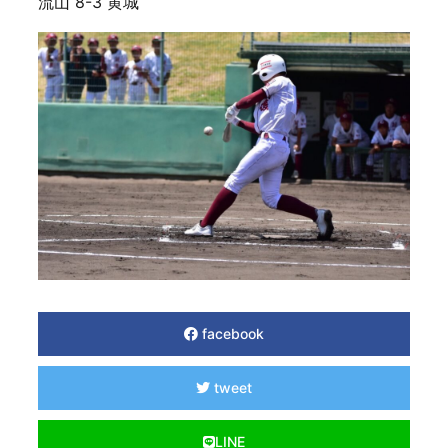
流山 8-3 黄城
facebook
tweet
LINE