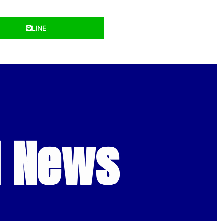
LINE
d News