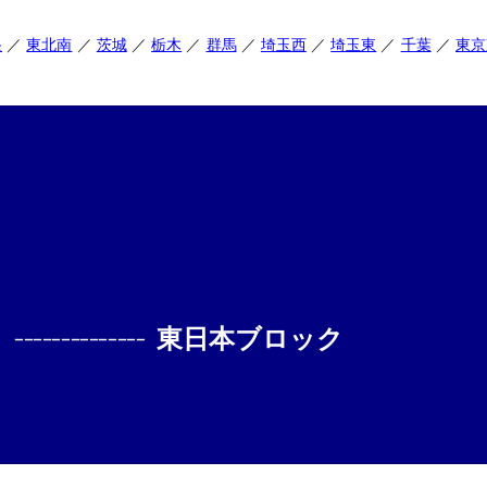
央
東北南
茨城
栃木
群馬
埼玉西
埼玉東
千葉
東京
--------------
東日本ブロック