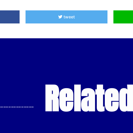
tweet
Relate
--------------