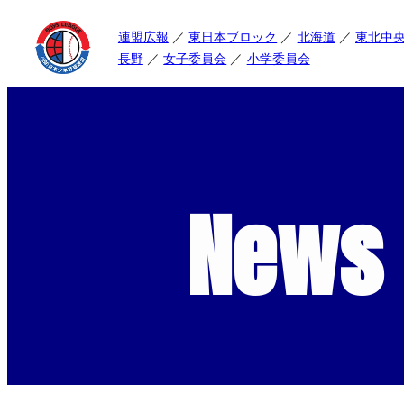
連盟広報
東日本ブロック
北海道
東北中
長野
女子委員会
小学委員会
News