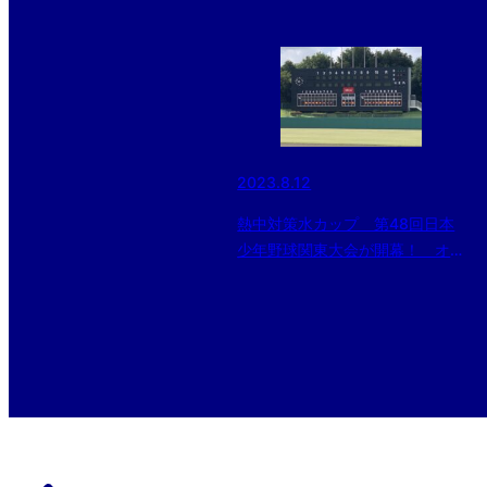
2023.8.12
熱中対策水カップ 第48回日本
少年野球関東大会が開幕！ オー
プニングゲームは江戸川南ボーイ
ズが制す！！