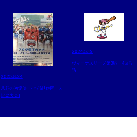
2024.5.19
ヴィーナスリーグ第3戦 4回攻
防
2025.8.24
悲願の初優勝 小学部｢鶴岡一人
記念大会｣