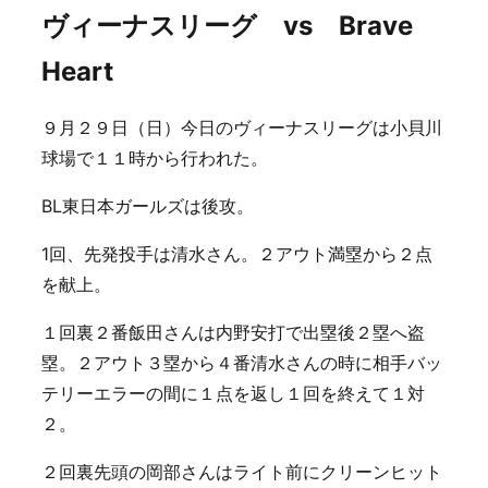
ヴィーナスリーグ vs Brave
Heart
９月２９日（日）今日のヴィーナスリーグは小貝川
球場で１１時から行われた。
BL東日本ガールズは後攻。
1回、先発投手は清水さん。２アウト満塁から２点
を献上。
１回裏２番飯田さんは内野安打で出塁後２塁へ盗
塁。２アウト３塁から４番清水さんの時に相手バッ
テリーエラーの間に１点を返し１回を終えて１対
２。
２回裏先頭の岡部さんはライト前にクリーンヒット