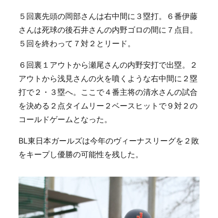
５回裏先頭の岡部さんは右中間に３塁打。６番伊藤
さんは死球の後石井さんの内野ゴロの間に７点目。
５回を終わって７対２とリード。
６回裏１アウトから瀬尾さんの内野安打で出塁。２
アウトから浅見さんの火を噴くような右中間に２塁
打で２・３塁へ。ここで４番主将の清水さんの試合
を決める２点タイムリー２ベースヒットで９対２の
コールドゲームとなった。
BL東日本ガールズは今年のヴィーナスリーグを２敗
をキープし優勝の可能性を残した。