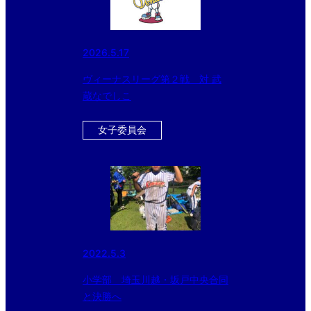
2026.5.17
ヴィーナスリーグ第２戦 対 武
蔵なでしこ
女子委員会
2022.5.3
小学部 埼玉川越・坂戸中央合同
と決勝へ