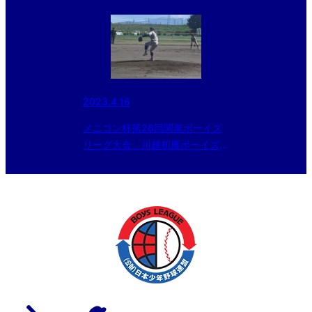
2023.4.16
メニコン杯第26回関東ボーイズ
リーグ大会、川越初雁ボーイズ
(埼玉西支部)2回戦進出