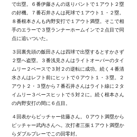
で出塁。６番伊藤さんの送りバントで１アウト２塁
の好機。７番石井さんは死球で１アウト１・２塁。
８番根本さんも内野安打で１アウト満塁。そこで相
手のエラーで３塁ランナーホームインで２点目で同
点に追いついた。
３回裏先頭の飯田さんは四球で出塁するとすかさず
２塁へ盗塁。３番浅見さんはライトオーバーのタイ
ムリー２ベースで３対２の逆転に成功。続く４番清
水さんはレフト前にヒットで０アウト１・３塁。２
アウト２・３塁から７番石井さんはライト線に２タ
イムリー３ベースヒットで５対２に。続く根本さん
の内野安打の間に６点目。
４回表からピッチャー佐藤さん。０アウト満塁から
ピッチャー武内さんへ。次打者三振１アウト満塁か
らダブルプレーでこの回零封。