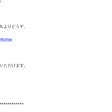
で
RLよりどうぞ。
zvKyjnw
いただけます。
************