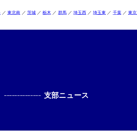
央
東北南
茨城
栃木
群馬
埼玉西
埼玉東
千葉
東京
--------------
支部ニュース