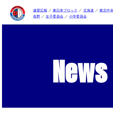
連盟広報
東日本ブロック
北海道
東北中
長野
女子委員会
小学委員会
News