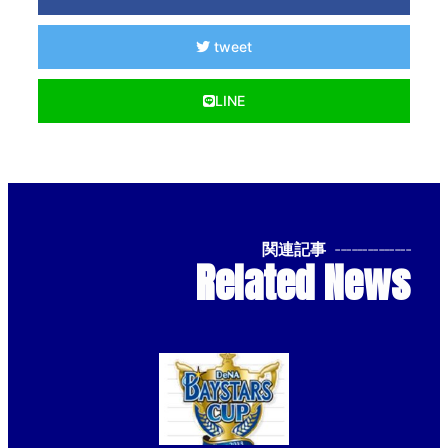
tweet
LINE
関連記事
--------------
Related News