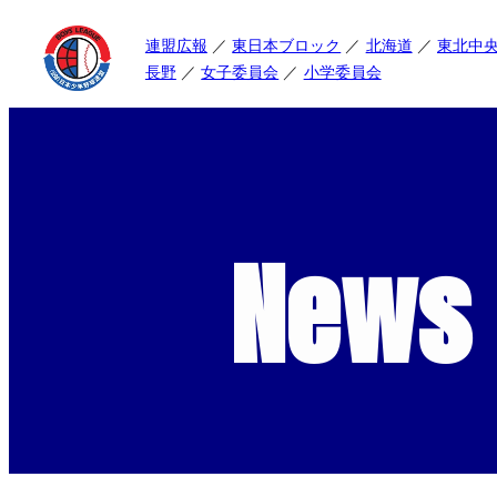
連盟広報
東日本ブロック
北海道
東北中
長野
女子委員会
小学委員会
News