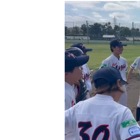
動
画
プ
レ
ー
ヤ
ー