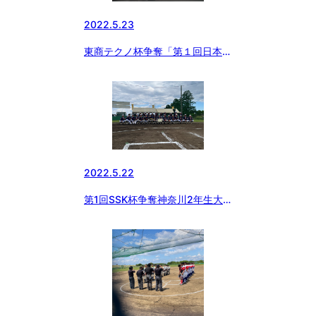
2022.5.23
東商テクノ杯争奪「第１回日本少
年野球 北海道大会」
2022.5.22
第1回SSK杯争奪神奈川2年生大
会 優勝