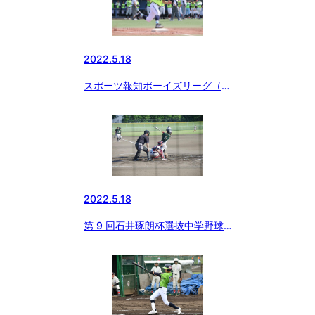
2022.5.18
スポーツ報知ボーイズリーグ（東
日本）ツイッターから
2022.5.18
第 9 回石井琢朗杯選抜中学野球
佐野大会 2日目まで