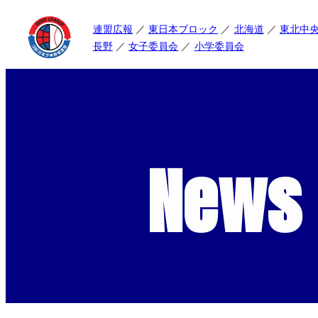
連盟広報
東日本ブロック
北海道
東北中
長野
女子委員会
小学委員会
News