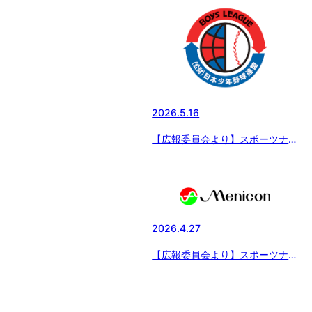
ーリー夏草の賦2026」 第二話
岸和田阪和ボーイズ（大阪南支
部）
2026.5.16
【広報委員会より】スポーツナビ
にて、ボーイズリーグ東日本ブロ
ックがイベントを開催！「野球を
もっと自由に、もっと楽しく」の
記事が配信されました。
2026.4.27
【広報委員会より】スポーツナビ
にて『メニコン杯 第29回日本
少年野球関東ボーイズリーグ大
会』ファイナルステージが開幕！