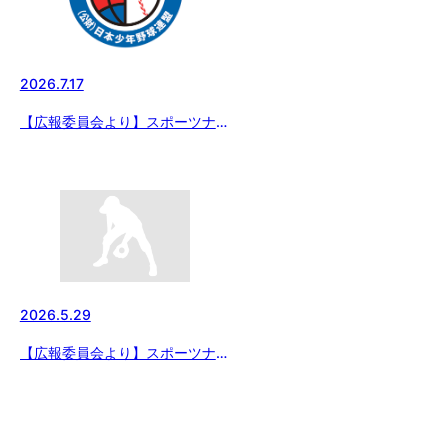
2026.7.17
【広報委員会より】スポーツナビ
で配信 シリーズ 選手権大会出
場チーム紹介～「インサイドスト
ーリー夏草の賦2026」第三話 京
葉ボーイズ（千葉県支部）
2026.5.29
【広報委員会より】スポーツナビ
にて、「輝き」 もう一つの甲子
園〜女子高校野球チーム紹介が配
信開始。第1回「つくば国際大学