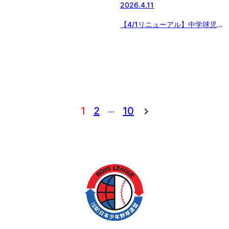
2026.4.11
が決定！が配信されました。
【4/1リニューアル】中学球児の
「進路のブラックボックス」を解
消！中学球児向け高校進学支援サ
ービス「SEBANGO（セバンゴ
ー）」、中学球児の登録不要から
半年で登録校が2.4倍へ急成長
…
1
2
10